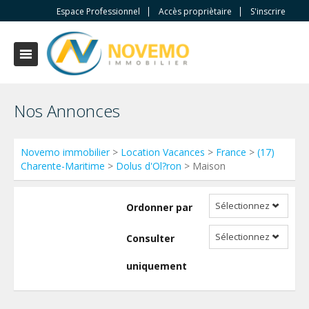
Espace Professionnel
Accès propriètaire
S'inscrire
Nos Annonces
Novemo immobilier
>
Location Vacances
>
France
>
(17)
Charente-Maritime
>
Dolus d'Ol?ron
> Maison
Sélectionnez
Ordonner par
Sélectionnez
Consulter
uniquement