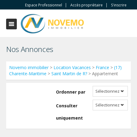
Espace Professionnel
Accès propriètaire
S'inscrire
Nos Annonces
Novemo immobilier
>
Location Vacances
>
France
>
(17)
Charente-Maritime
>
Saint Martin de R?
> Appartement
Sélectionnez
Ordonner par
Sélectionnez
Consulter
uniquement