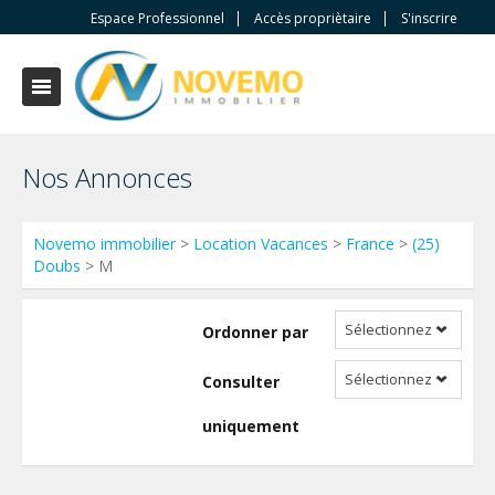
Espace Professionnel
Accès propriètaire
S'inscrire
Nos Annonces
Novemo immobilier
>
Location Vacances
>
France
>
(25)
Doubs
> M
Sélectionnez
Ordonner par
Sélectionnez
Consulter
uniquement