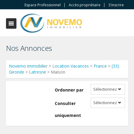
Espace Professionnel
Accès propriètaire
S'inscrire
Nos Annonces
Novemo immobilier
>
Location Vacances
>
France
>
(33)
Gironde
>
Latresne
> Maison
Sélectionnez
Ordonner par
Sélectionnez
Consulter
uniquement