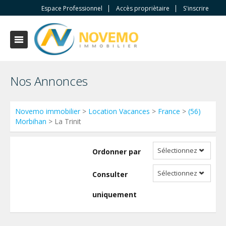
Espace Professionnel
Accès propriètaire
S'inscrire
Nos Annonces
Novemo immobilier
>
Location Vacances
>
France
>
(56)
Morbihan
> La Trinit
Sélectionnez
Ordonner par
Sélectionnez
Consulter
uniquement