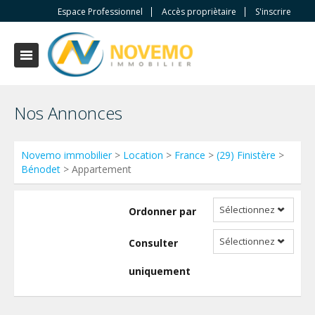
Espace Professionnel
Accès propriètaire
S'inscrire
Nos Annonces
Novemo immobilier
>
Location
>
France
>
(29) Finistère
>
Bénodet
> Appartement
Sélectionnez
Ordonner par
Sélectionnez
Consulter
uniquement