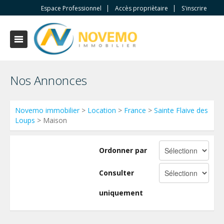
Espace Professionnel
Accès propriètaire
S'inscrire
Nos Annonces
Novemo immobilier
>
Location
>
France
>
Sainte Flaive des
Loups
> Maison
Ordonner par
Consulter
uniquement