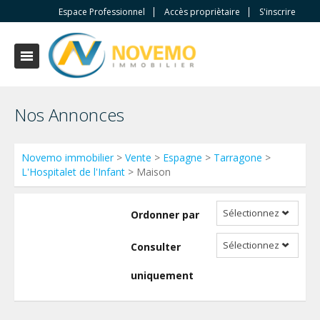
Espace Professionnel
Accès propriètaire
S'inscrire
Nos Annonces
Novemo immobilier
>
Vente
>
Espagne
>
Tarragone
>
L'Hospitalet de l'Infant
> Maison
Sélectionnez
Ordonner par
Sélectionnez
Consulter
uniquement