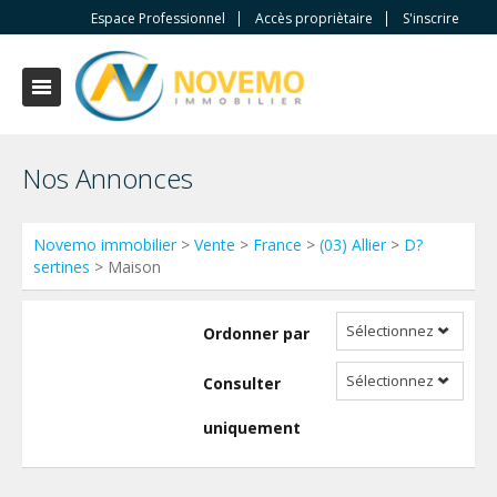
Espace Professionnel
Accès propriètaire
S'inscrire
Nos Annonces
Novemo immobilier
>
Vente
>
France
>
(03) Allier
>
D?
sertines
> Maison
Sélectionnez
Ordonner par
Sélectionnez
Consulter
uniquement