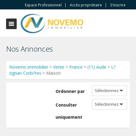
Espace Professionnel
Accès propriètaire
S'inscrire
Nos Annonces
Novemo immobilier
>
Vente
>
France
>
(11) Aude
>
L?
zignan Corbi?res
> Maison
Sélectionnez
Ordonner par
Sélectionnez
Consulter
uniquement