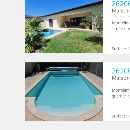
2620
Maison 
Montélima
située da
Surface:
2620
Maison 
Montélima
quartier 
Surface: