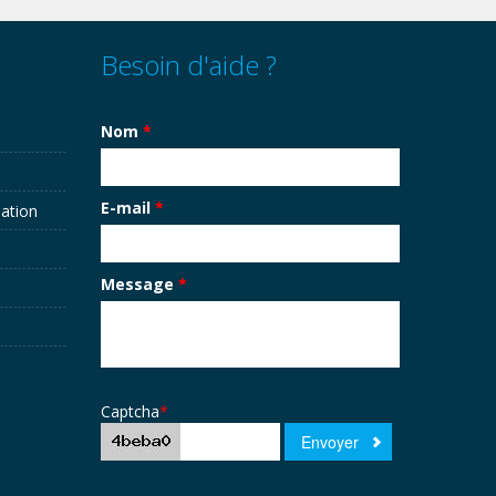
Besoin d'aide ?
Nom
*
E-mail
*
sation
Message
*
Captcha
*