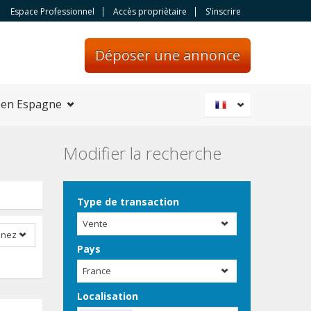
Espace Professionnel
Accès propriètaire
S'inscrire
Déposer une annonce
 en Espagne
Modifier la recherche
Type de transaction
Vente
nnez
Pays
France
Localisation