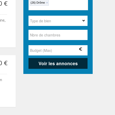
0 €
(26) Drôme
×
ine,
0 €
un