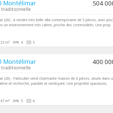
0 Montélimar
504 00
traditionnelle
r (26) : A vendre très belle villa contemporaine de 5 pièces, avec pisc
ns un environnement très calme, proche des commodités. Une prop
123 m²
4
5
0 Montélimar
400 00
traditionnelle
r (26) : Particulier vend charmante maison de 6 pièces, située dans 
calme et recherché, paisible et verdoyant. Une propriété spacieuse,
147 m²
5
6