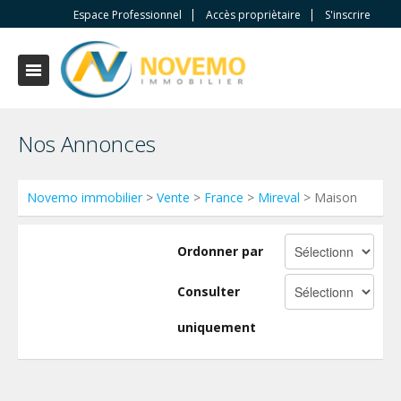
Espace Professionnel
Accès propriètaire
S'inscrire
Nos Annonces
Novemo immobilier
>
Vente
>
France
>
Mireval
> Maison
Ordonner par
Consulter
uniquement