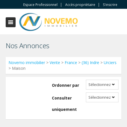
Espace Professionnel
Accès propriètaire
S'inscrire
Nos Annonces
Novemo immobilier
>
Vente
>
France
>
(36) Indre
>
Urciers
> Maison
Sélectionnez
Ordonner par
Sélectionnez
Consulter
uniquement