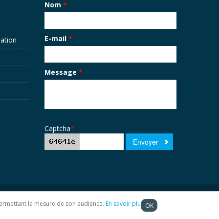
Nom
*
E-mail
*
sation
Message
*
Captcha
*
t permettant la mesure de son audience.
En savoir plus
OK