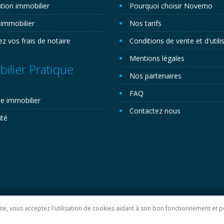
tion immobilier
Pourquoi choisir Novemo
 immobilier
Nos tarifs
ez vos frais de notaire
Conditions de vente et d'utili
Mentions légales
ilier Pratique
Nos partenaires
FAQ
e immobilier
Contactez nous
ité
lan du site
 site, vous acceptez l'utilisation de cookies aidant à son bon fonctionnement e