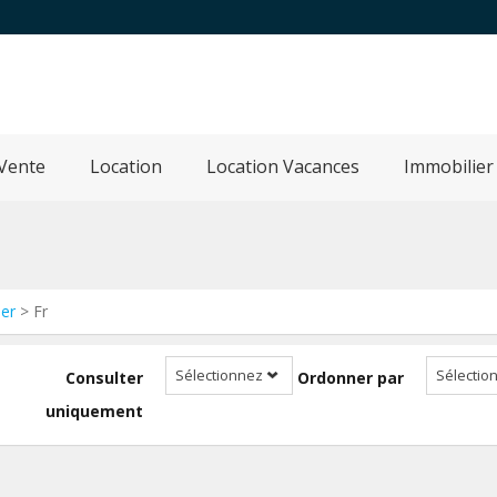
Vente
Location
Location Vacances
Immobilier
her
> Fr
Sélectionnez
Sélectio
Consulter
Ordonner par
uniquement