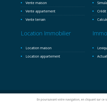
Vente maison
Simula
Vente appartement
Crédit
Vente terrain
Calcul
Location Immobilier
Immob
Location maison
Lexiqu
Location appartement
Actual
Copyright 2026©. Novemo.com. Tous droits réservés.
P
En poursuivant votre navigation, en cliquant sur ce