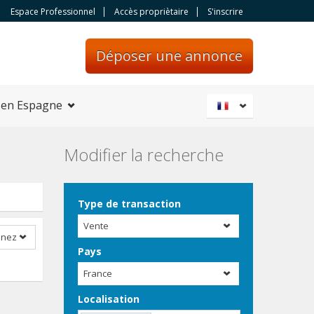
Espace Professionnel
Accès propriètaire
S'inscrire
Déposer une annonce
 en Espagne
Modifier la recherche
Type de transaction
Vente
nnez
Pays
France
Localisation