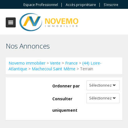
Espace Professionnel
Accès propriètaire
S'inscrire
Nos Annonces
Novemo immobilier
>
Vente
>
France
>
(44) Loire-
Atlantique
>
Machecoul Saint Même
> Terrain
Sélectionnez
Ordonner par
Sélectionnez
Consulter
uniquement