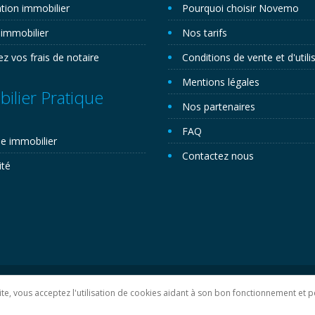
tion immobilier
Pourquoi choisir Novemo
 immobilier
Nos tarifs
ez vos frais de notaire
Conditions de vente et d'utili
Mentions légales
ilier Pratique
Nos partenaires
FAQ
e immobilier
Contactez nous
ité
lan du site
 site, vous acceptez l'utilisation de cookies aidant à son bon fonctionnement e