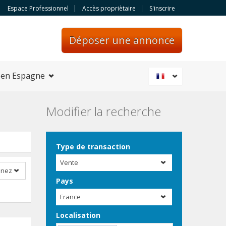
Espace Professionnel
Accès propriètaire
S'inscrire
Déposer une annonce
 en Espagne
Modifier la recherche
Type de transaction
Vente
nnez
Pays
France
Localisation