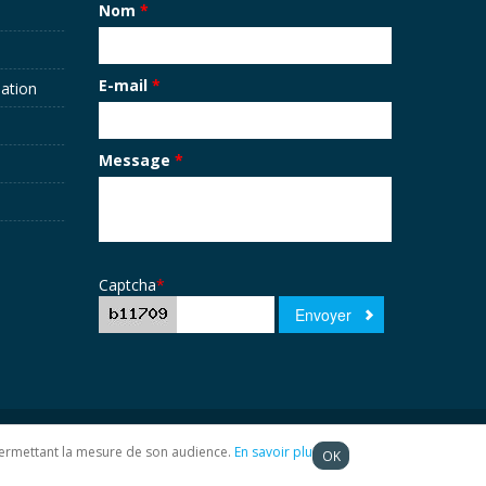
Nom
*
E-mail
*
sation
Message
*
Captcha
*
t permettant la mesure de son audience.
En savoir plus
OK