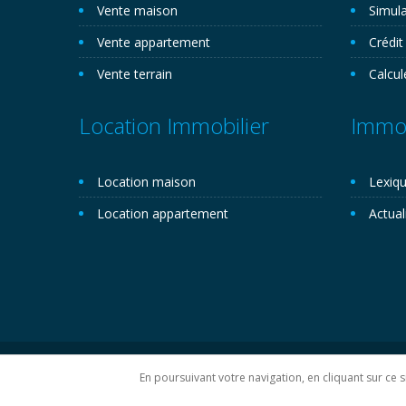
Vente maison
Simula
Vente appartement
Crédit
Vente terrain
Calcul
Location Immobilier
Immob
Location maison
Lexiqu
Location appartement
Actual
Copyright 2026©. Novemo.com. Tous droits réservés.
P
En poursuivant votre navigation, en cliquant sur ce