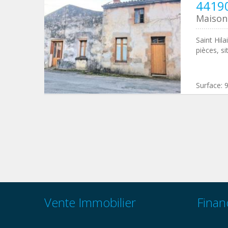
44190
Maison 
Saint Hil
pièces, s
Surface:
Vente Immobilier
Finan