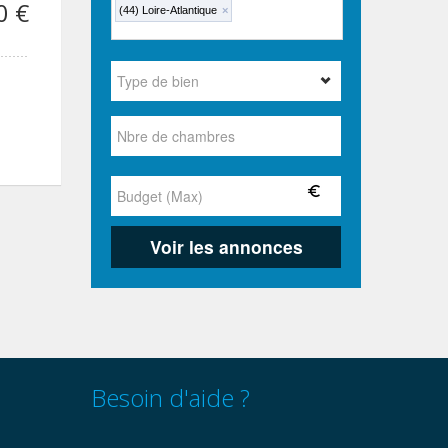
0 €
(44) Loire-Atlantique
×
Besoin d'aide ?