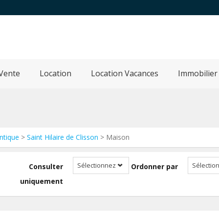
Vente
Location
Location Vacances
Immobilier
antique
>
Saint Hilaire de Clisson
> Maison
Sélectionnez
Sélectio
Consulter
Ordonner par
uniquement