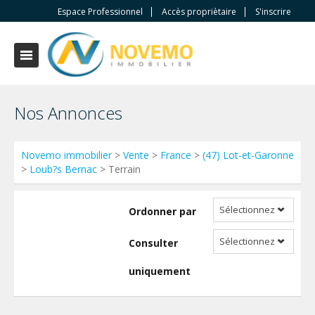
Espace Professionnel
Accès propriètaire
S'inscrire
Nos Annonces
Novemo immobilier
>
Vente
>
France
>
(47) Lot-et-Garonne
>
Loub?s Bernac
> Terrain
Sélectionnez
Ordonner par
Sélectionnez
Consulter
uniquement