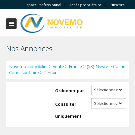
Espace Professionnel
Accès propriètaire
S'inscrire
Nos Annonces
Novemo immobilier
>
Vente
>
France
>
(58) Nièvre
>
Cosne
Cours sur Loire
> Terrain
Sélectionnez
Ordonner par
Sélectionnez
Consulter
uniquement