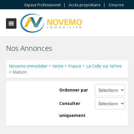
Espace Professionnel
Accès propriètaire
S'inscrire
Nos Annonces
Novemo immobilier
>
Vente
>
France
>
La Celle sur Ni?vre
> Maison
Ordonner par
Consulter
uniquement