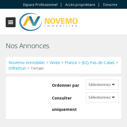
Espace Professionnel
Accès propriètaire
S'inscrire
Nos Annonces
Novemo immobilier
>
Vente
>
France
>
(62) Pas-de-Calais
>
Offrethun
> Terrain
Sélectionnez
Ordonner par
Sélectionnez
Consulter
uniquement