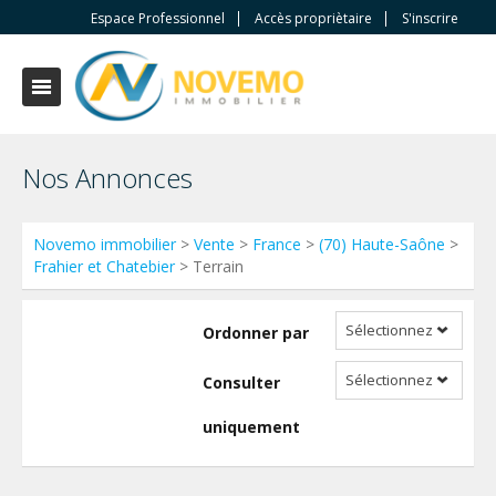
Espace Professionnel
Accès propriètaire
S'inscrire
Nos Annonces
Novemo immobilier
>
Vente
>
France
>
(70) Haute-Saône
>
Frahier et Chatebier
> Terrain
Sélectionnez
Ordonner par
Sélectionnez
Consulter
uniquement