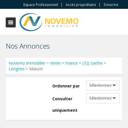
Espace Professionnel
Accès propriètaire
S'inscrire
Nos Annonces
Novemo immobilier
>
Vente
>
France
>
(72) Sarthe
>
Longnes
> Maison
Sélectionnez
Ordonner par
Sélectionnez
Consulter
uniquement