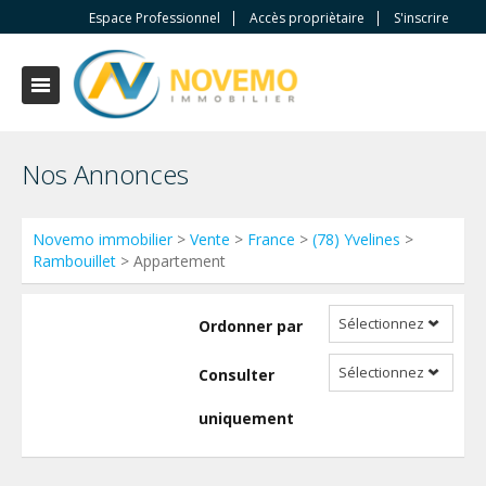
Espace Professionnel
Accès propriètaire
S'inscrire
Nos Annonces
Novemo immobilier
>
Vente
>
France
>
(78) Yvelines
>
Rambouillet
> Appartement
Sélectionnez
Ordonner par
Sélectionnez
Consulter
uniquement