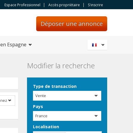
Espace Professionnel
Accès propriètaire
S'inscrire
Déposer une annonce
 en Espagne
Modifier la recherche
Type de transaction
Vente
nnez
Pays
France
Localisation