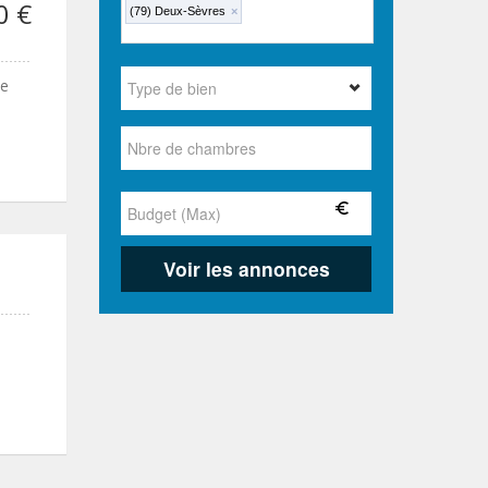
0 €
(79) Deux-Sèvres
×
ée