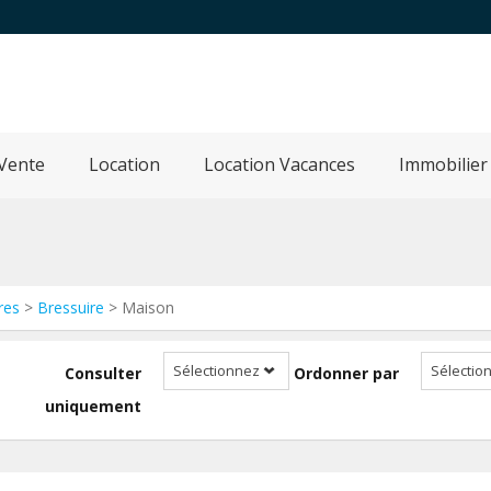
Vente
Location
Location Vacances
Immobilier
res
>
Bressuire
> Maison
Sélectionnez
Sélectio
Consulter
Ordonner par
uniquement