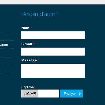
Besoin d'aide ?
Nom
*
E-mail
*
sation
Message
*
Captcha
*