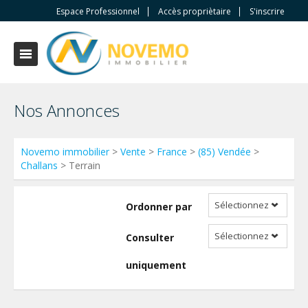
Espace Professionnel
Accès propriètaire
S'inscrire
Nos Annonces
Novemo immobilier
>
Vente
>
France
>
(85) Vendée
>
Challans
> Terrain
Sélectionnez
Ordonner par
Sélectionnez
Consulter
uniquement