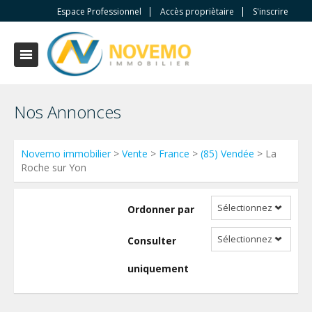
Espace Professionnel
Accès propriètaire
S'inscrire
Nos Annonces
Novemo immobilier
>
Vente
>
France
>
(85) Vendée
> La
Roche sur Yon
Sélectionnez
Ordonner par
Sélectionnez
Consulter
uniquement