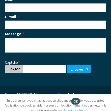
E-mail
*
Message
*
Captcha
*
Copyright 2026©. Novemo.com. Tous droits réservés.
Plan du
site
En poursuivant votre navigation, en cliquant sur ce site, vous acceptez
OK
l'utilisation de cookies aidant à son bon fonctionnement et permettant la
mesure de son audience.
En savoir plus