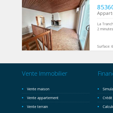
85360
Appar
La Tranch
2 minutes
Surface:
Vente Immobilier
Finan
Vente maison
Simula
Vente appartement
Crédit
Vente terrain
Calcul