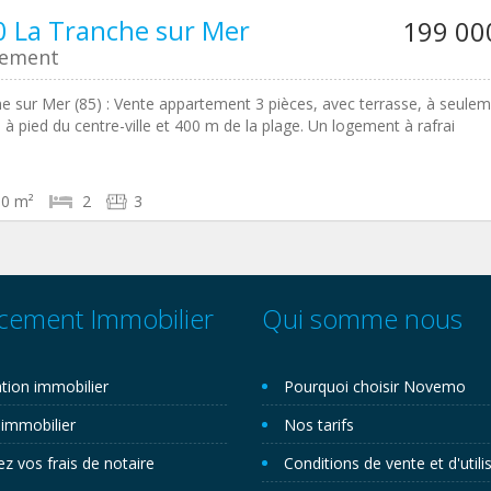
 La Tranche sur Mer
199 00
tement
e sur Mer (85) : Vente appartement 3 pièces, avec terrasse, à seule
 à pied du centre-ville et 400 m de la plage. Un logement à rafrai
60 m²
2
3
cement Immobilier
Qui somme nous
tion immobilier
Pourquoi choisir Novemo
 immobilier
Nos tarifs
ez vos frais de notaire
Conditions de vente et d'utili