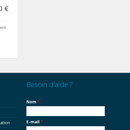
0 €
ment
Besoin d'aide ?
Nom
*
E-mail
*
sation