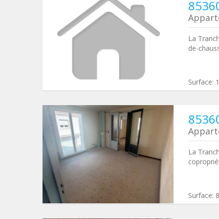
85360
Appar
La Tranch
de-chauss
Surface:
85360
Appar
La Tranch
coproprié
Surface: