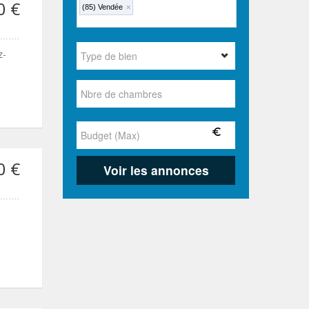
0 €
(85) Vendée
×
z-
0 €