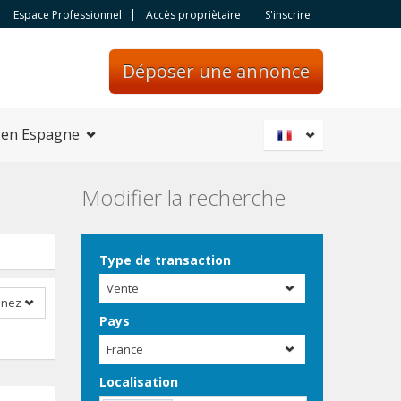
Espace Professionnel
Accès propriètaire
S'inscrire
Déposer une annonce
 en Espagne
Modifier la recherche
Type de transaction
Vente
nnez
Pays
France
Localisation