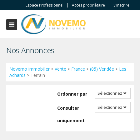
Espace Professionnel
Accès propriètaire
S'inscrire
Nos Annonces
Novemo immobilier
>
Vente
>
France
>
(85) Vendée
>
Les
Achards
> Terrain
Sélectionnez
Ordonner par
Sélectionnez
Consulter
uniquement