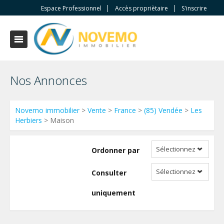
Espace Professionnel
Accès propriètaire
S'inscrire
Nos Annonces
Novemo immobilier
>
Vente
>
France
>
(85) Vendée
>
Les
Herbiers
> Maison
Sélectionnez
Ordonner par
Sélectionnez
Consulter
uniquement