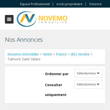
Espace Professionnel
Accès propriètaire
S'inscrire
Nos Annonces
Novemo immobilier
>
Vente
>
France
>
(85) Vendée
>
Talmont Saint Hilaire
Sélectionnez
Ordonner par
Sélectionnez
Consulter
uniquement