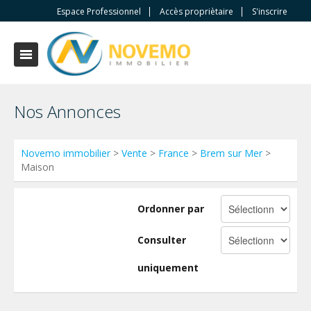
Espace Professionnel
Accès propriètaire
S'inscrire
Nos Annonces
Novemo immobilier
>
Vente
>
France
>
Brem sur Mer
>
Maison
Ordonner par
Consulter
uniquement