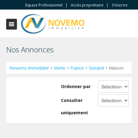
Espace Professionnel
Accès propriètaire
S'inscrire
Nos Annonces
Novemo immobilier
>
Vente
>
France
>
Givrand
> Maison
Ordonner par
Consulter
uniquement