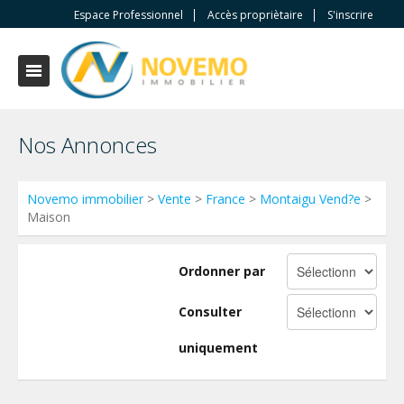
Espace Professionnel
Accès propriètaire
S'inscrire
Nos Annonces
Novemo immobilier
>
Vente
>
France
>
Montaigu Vend?e
>
Maison
Ordonner par
Consulter
uniquement