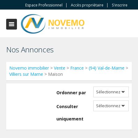
Espace Professionnel
Accès propriètaire
S'inscrire
Nos Annonces
Novemo immobilier
>
Vente
>
France
>
(94) Val-de-Marne
>
Villiers sur Marne
> Maison
Sélectionnez
Ordonner par
Sélectionnez
Consulter
uniquement