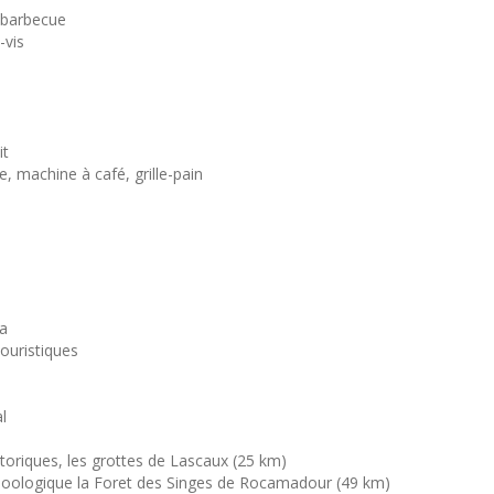
t barbecue
-vis
it
re, machine à café, grille-pain
da
ouristiques
l
istoriques, les grottes de Lascaux (25 km)
rc Zoologique la Foret des Singes de Rocamadour (49 km)