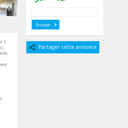
de 3
Partager cette annonce
s),
rlat,
ment
et