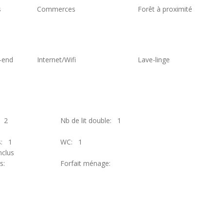
s
Commerces
Forêt à proximité
-end
Internet/Wifi
Lave-linge
: 2
Nb de lit double: 1
s: 1
WC: 1
clus
es:
Forfait ménage: