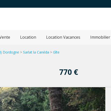
Vente
Location
Location Vacances
Immobilier
4) Dordogne
>
Sarlat la Canéda
>
Gîte
770 €