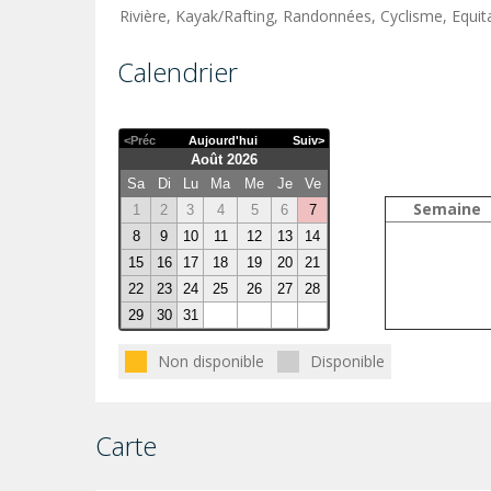
Rivière, Kayak/Rafting, Randonnées, Cyclisme, Equitat
Calendrier
<Préc
Aujourd'hui
Suiv>
Août 2026
Sa
Di
Lu
Ma
Me
Je
Ve
Semaine
1
2
3
4
5
6
7
8
9
10
11
12
13
14
15
16
17
18
19
20
21
22
23
24
25
26
27
28
29
30
31
Non disponible
Disponible
Carte