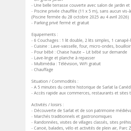
- Une belle terrasse couverte avec salon de jardin e
- Piscine privée chauffée (11 x 5 m), sans aucun vis-à
(Piscine fermée du 28 octobre 2025 au 4 avril 2026)
- Parking privé fermé et gratuit
Equipements :
- 6 Couchages : 1 lit double, 2 lits simples, 1 canapé-l
- Cuisine : Lave-vaisselle, four, micro-ondes, bouilloi
- Pour bébé : Chaise haute – Lit bébé sur demande
- Lave-linge et planche à repasser
- Multimédia : Télévision, WiFi gratuit
- Chauffage
Situation / Commodités :
- A 5 minutes du centre historique de Sarlat la Cané
- Accès rapide aux commerces, restaurants et sites t
Activités / loisirs :
- Découverte de Sarlat et de son patrimoine médiéva
- Marchés traditionnels et gastronomiques
- Randonnées, visites de villages classés, sites préh
- Canoë, balades, vélo et activités de plein air, Pa