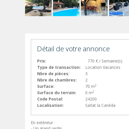
Détail de votre annonce
Prix:
770 € / Semaine(s)
Type de transaction:
Location Vacances
Nbre de pièces:
3
Nbre de chambres:
2
2
Surface:
70 m
2
Surface du terrain:
0 m
Code Postal:
24200
Localisation:
Sarlat la Canéda
En extérieur :
- Un grand jardin