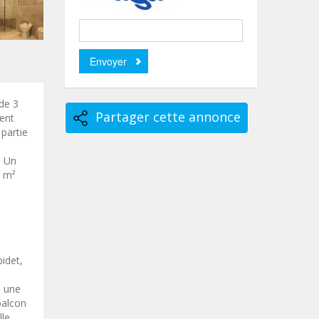
 de 3
Partager cette annonce
ment
 partie
. Un
5 m²
bidet,
e une
balcon
le,