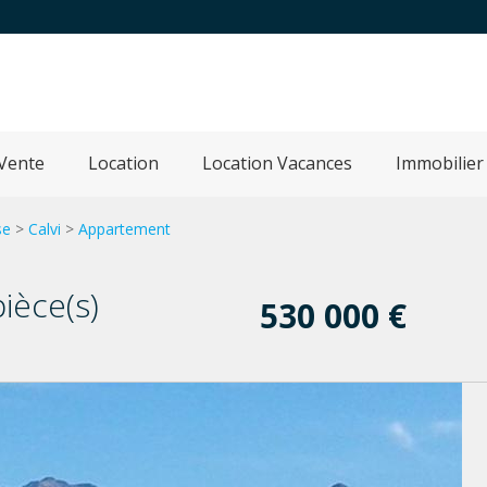
Vente
Location
Location Vacances
Immobilier
se
>
Calvi
>
Appartement
pièce(s)
530 000 €