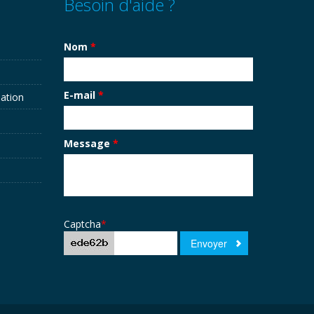
Besoin d'aide ?
Nom
*
E-mail
*
sation
Message
*
Captcha
*