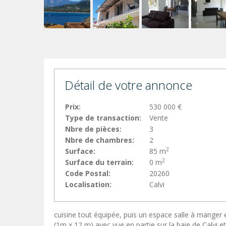
Détail de votre annonce
Prix:
530 000 €
Type de transaction:
Vente
Nbre de pièces:
3
Nbre de chambres:
2
2
Surface:
85 m
2
Surface du terrain:
0 m
Code Postal:
20260
Localisation:
Calvi
cuisine tout équipée, puis un espace salle à manger 
(1m x 12 m) avec vue en partie sur la baie de Calvi 