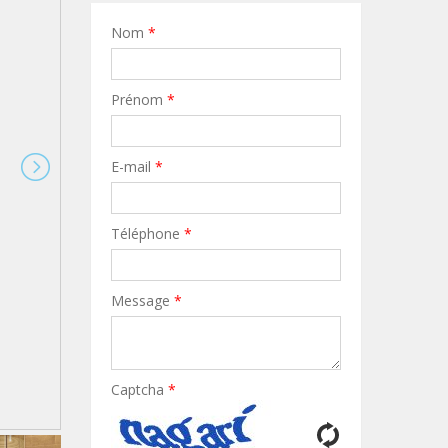
Nom
*
Prénom
*
E-mail
*
Téléphone
*
Message
*
Captcha
*