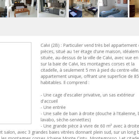
Calvi (2B) : Particulier vend très bel appartement
pièces, situé au 1er étage d'une maison, idéale
située, au-dessus de la ville de Calvi, avec vue en
sur la baie de Calvi, les montagnes corses et la
citadelle, à seulement 5 mn à pied du centre-ville
appartement unique, offrant une superficie de 8
habitables. Il comprend :
- Une cage d'escalier privative, un sas extérieur
d'accueil
- Une entrée
- Une salle de bain à droite (douche à l'italienne, 
lavabo, sèche-serviettes)
- Une grande pièce à vivre de 60 m² avec à droit
et salon, avec 3 grandes baies vitrées donnant plein sud, sur un long 
et les montagnes corses (chaine Monte Cintu, Montegrosso..) et citadel