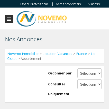
Espace Professionnel
Accès propriètaire
S'inscrire
Nos Annonces
Novemo immobilier
>
Location Vacances
>
France
>
La
Ciotat
> Appartement
Ordonner par
Consulter
uniquement