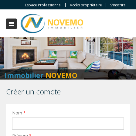
Espace Professionnel
Accès propriètaire
S'inscrire
Immobilier
NOVEMO
Créer un compte
Nom
*
Prénom
*