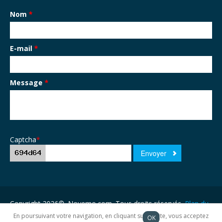
Nom
*
E-mail
*
Message
*
Captcha
*
Copyright 2026©. Novemo.com. Tous droits réservés.
Plan du
site
En poursuivant votre navigation, en cliquant sur ce site, vous acceptez
OK