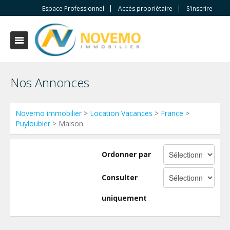
Espace Professionnel
Accès propriètaire
S'inscrire
Nos Annonces
Novemo immobilier
>
Location Vacances
>
France
>
Puyloubier
> Maison
Ordonner par
Consulter
uniquement