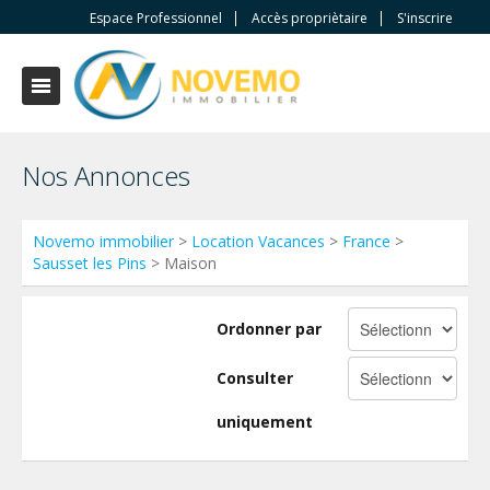
Espace Professionnel
Accès propriètaire
S'inscrire
Nos Annonces
Novemo immobilier
>
Location Vacances
>
France
>
Sausset les Pins
> Maison
Ordonner par
Consulter
uniquement