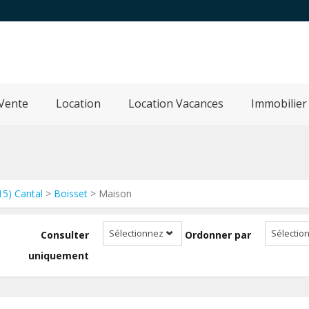
Vente
Location
Location Vacances
Immobilier
15) Cantal
>
Boisset
> Maison
Sélectionnez
Sélectio
Consulter
Ordonner par
uniquement