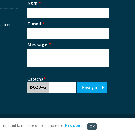
Nom
*
E-mail
*
sation
Message
*
Captcha
*
t permettant la mesure de son audience.
En savoir plus
OK