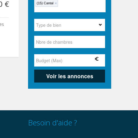
0 €
(15) Cantal
×
es
Besoin d'aide ?