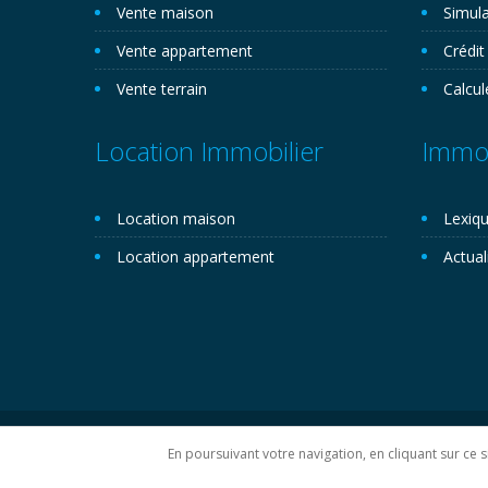
Vente maison
Simula
Vente appartement
Crédit
Vente terrain
Calcul
Location Immobilier
Immob
Location maison
Lexiqu
Location appartement
Actual
Copyright 2026©. Novemo.com. Tous droits réservés.
P
En poursuivant votre navigation, en cliquant sur ce