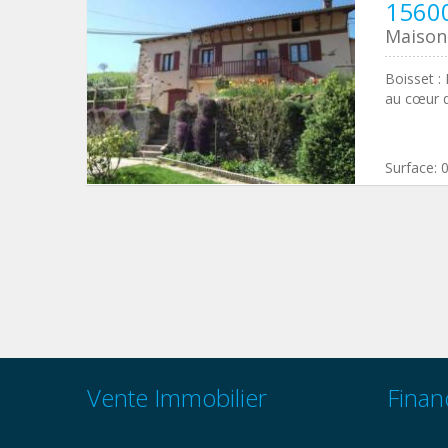
15600
Maison 
Boisset :
au cœur d
Surface:
Vente Immobilier
Finan