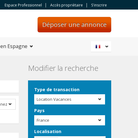
Espace Professionnel
Accès propriètaire
S'inscrire
Déposer une annonce
 en Espagne
Modifier la recherche
Type de transaction
Location Vacances
nnez
Pays
France
Localisation