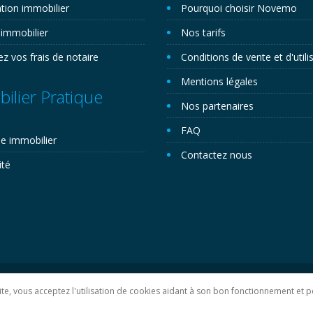
tion immobilier
Pourquoi choisir Novemo
 immobilier
Nos tarifs
ez vos frais de notaire
Conditions de vente et d'utili
Mentions légales
ilier Pratique
Nos partenaires
FAQ
e immobilier
Contactez nous
ité
lan du site
 site, vous acceptez l'utilisation de cookies aidant à son bon fonctionnement e