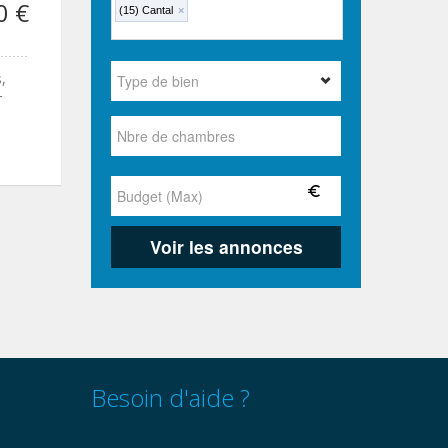
0 €
(15) Cantal
×
,
r
Besoin d'aide ?