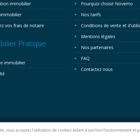
tion immobilier
Pourquoi choisir Novemo
 immobilier
Nos tarifs
ez vos frais de notaire
Conditions de vente et d'utili
Mentions légales
ilier Pratique
Nos partenaires
FAQ
e immobilier
Contactez nous
ité
lan du site
 site, vous acceptez l'utilisation de cookies aidant à son bon fonctionnement e