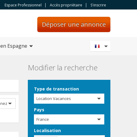
Espace Professionnel
Accès propriètaire
S'inscrire
Déposer une annonce
 en Espagne
Modifier la recherche
Type de transaction
Location Vacances
nnez
Pays
France
Localisation