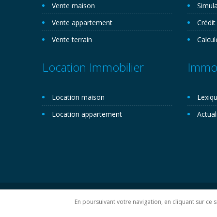
Vente maison
Simula
Vente appartement
Crédit
Vente terrain
Calcul
Location Immobilier
Immob
Location maison
Lexiqu
Location appartement
Actual
Copyright 2026©. Novemo.com. Tous droits réservés.
P
En poursuivant votre navigation, en cliquant sur ce