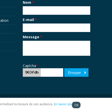
Nom
*
E-mail
*
sation
Message
*
Captcha
*
t permettant la mesure de son audience.
En savoir plus
OK