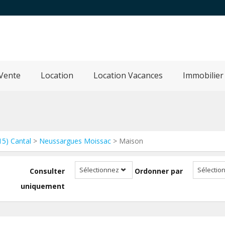
Vente
Location
Location Vacances
Immobilier
15) Cantal
>
Neussargues Moissac
> Maison
Sélectionnez
Sélectio
Consulter
Ordonner par
uniquement