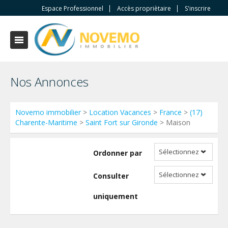
Espace Professionnel
Accès propriètaire
S'inscrire
Nos Annonces
Novemo immobilier
>
Location Vacances
>
France
>
(17)
Charente-Maritime
>
Saint Fort sur Gironde
> Maison
Sélectionnez
Ordonner par
Sélectionnez
Consulter
uniquement