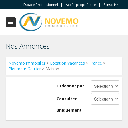
Espace Professionnel
Accès propriètaire
S'inscrire
Nos Annonces
Novemo immobilier
>
Location Vacances
>
France
>
Pleumeur Gautier
> Maison
Ordonner par
Consulter
uniquement