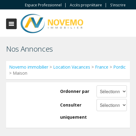
Espace Professionnel
Accès propriètaire
S'inscrire
Nos Annonces
Novemo immobilier
>
Location Vacances
>
France
>
Pordic
> Maison
Ordonner par
Consulter
uniquement