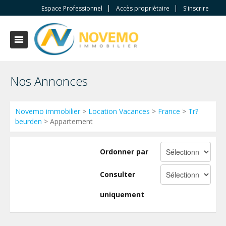
Espace Professionnel
Accès propriètaire
S'inscrire
Nos Annonces
Novemo immobilier
>
Location Vacances
>
France
>
Tr?
beurden
> Appartement
Ordonner par
Consulter
uniquement