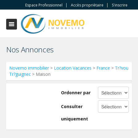
Espace Professionnel
Accès propriètaire
S'inscrire
Nos Annonces
Novemo immobilier
>
Location Vacances
>
France
>
Tr?vou
Tr?guignec
> Maison
Ordonner par
Consulter
uniquement