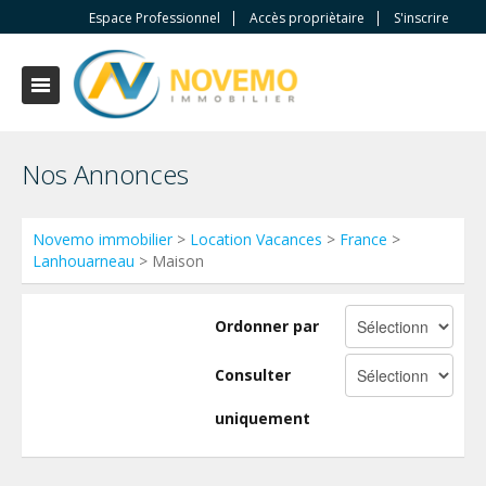
Espace Professionnel
Accès propriètaire
S'inscrire
Nos Annonces
Novemo immobilier
>
Location Vacances
>
France
>
Lanhouarneau
> Maison
Ordonner par
Consulter
uniquement