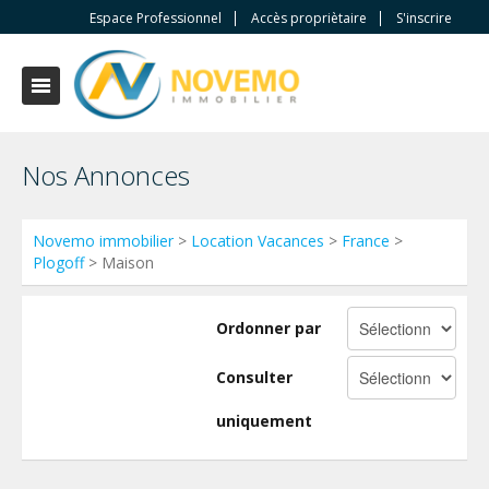
Espace Professionnel
Accès propriètaire
S'inscrire
Nos Annonces
Novemo immobilier
>
Location Vacances
>
France
>
Plogoff
> Maison
Ordonner par
Consulter
uniquement