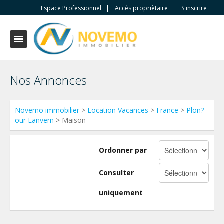
Espace Professionnel
Accès propriètaire
S'inscrire
Nos Annonces
Novemo immobilier
>
Location Vacances
>
France
>
Plon?
our Lanvern
> Maison
Ordonner par
Consulter
uniquement